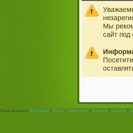
Уважае
незареги
Мы реко
сайт под
Информ
Посетит
оставлят
Наши филиалы:
Волгоград
/
Пермь
/
Красноярск
/
Воронеж
/
Саратов
/
К