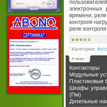
пользователе
электронных 
времени, реле
контроля нагр
реле контроля 
Категория:
Фот
А также:
Контакторы
Модульные уст
Пластиковые 
Шкафы управл
(Пм)
Дизельные нас