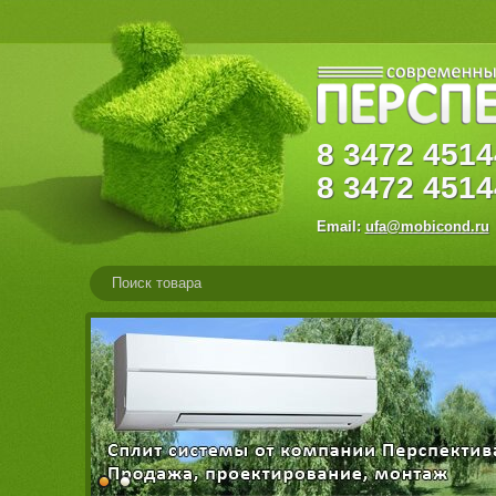
8
3472
45
8
3472
4514
Email:
ufa@mobicond.ru