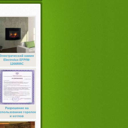
Электрический камин
Electrolux EFP/W-
1200RRC
Разрешение на
спользование горелок
и котлов