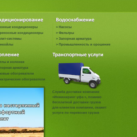
онные кондиционеры
>
Насосы
реносные кондиционеры
>
Фильтры
лит-системы
>
Запорная арматура
нкойлы
>
Промышленность и орошение
тлы и колонки
порная арматура
зовые обогреватели
ектрические обогреватели
Служба доставки компании
«Инжиниринг-уфа », помимо
бесплатной доставки грузов
для клиентов компании, окажет
услуги по перевозке грузов