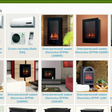
я
ие
Сплит-системы Ballu
Электрический камин
Электрический камин
lu
BSQ
Electrolux EFP/W-
Electrolux EFP/W-1200RC
1300RRC
ин
Электрический камин
Электрический камин
Электрический камин
50RC
Electrolux EFP/W-
Electrolux EFP/W-
Electrolux EFP/F-120H
и
1100RRC
1100URC