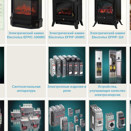
Электрический камин
Электрический камин
Электрический камин
Electrolux EFP/C-1000RC
Electrolux EFP/F-200RC
Electrolux EFP/F-110
Светосигнальная
Электронные изделия и
Устройства,
аппаратура
реле
улучшающие качество
электроэнергии