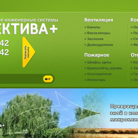
>
Каналы
>
Ок
>
Вентиляторы
>
Пе
>
Заслонки
>
Сп
1442
>
Дымоудаление
>
Фа
42
>
Шкафы, щиты
>
Ко
>
Бранспойты, рукава
>
За
>
Огнетушители
>
Га
>
Инвентарь
>
Эл