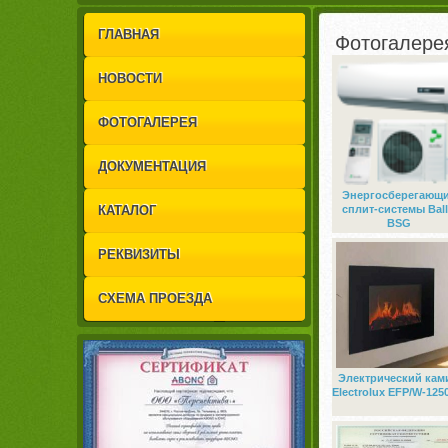
1
2
ГЛАВНАЯ
Фотогалере
НОВОСТИ
ФОТОГАЛЕРЕЯ
ДОКУМЕНТАЦИЯ
Энергосберегающ
КАТАЛОГ
сплит-системы Bal
BSG
РЕКВИЗИТЫ
СХЕМА ПРОЕЗДА
Электрический кам
Electrolux EFP/W-12