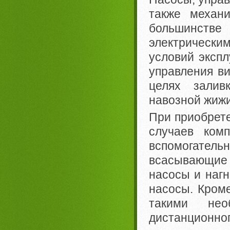
также механ
большинстве
электрическим
условий экспл
управления в
целях залив
навозной жижи
При приобрете
случаев комп
вспомогател
всасывающие 
насосы и наг
насосы. Кроме
такими нео
дистанционног