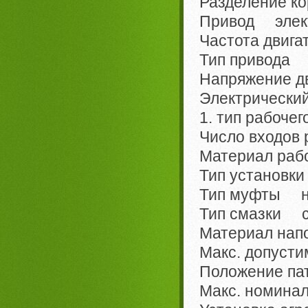
Разделение к
Привод элект
Частота двига
Тип привода 
Напряжение д
Электрический
1. тип рабоче
Число входов
Материал рабо
Тип установки
Тип муфты н
Тип смазки с
Материал напо
Макс. допуст
Положение па
Макс. номина