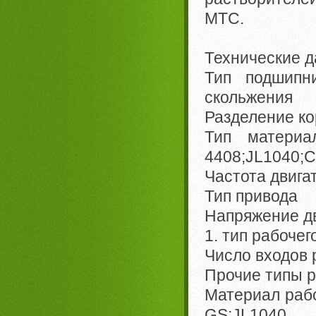
MTC.
Технические д
Тип подшип
скольжения
Разделение к
Тип матер
4408;JL1040;
Частота двига
Тип привода 
Напряжение д
1. тип рабоче
Число входов
Прочие типы 
Материал рабо
GS;JL1040