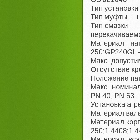
Тип установк
Тип муфты н
Тип смазки к
перекачиваем
Материал н
250;GP240GH-
Макс. допуст
Отсутствие к
Положение п
Макс. номина
PN 40, PN 63
Установка агр
Материал вал
Материал кор
250;1.4408;1.
Материал вс