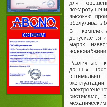
для орошен
пожаротушен
высокую прои
обслуживать б
В комплект
допускается и
марок, изве
водоснабжени
Различные к
данных насо
оптимальн
эксплуатации
электрогенер
системами, о
механическим