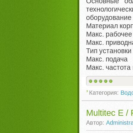
Основные о
технологиче
оборудование
Материал кор
Макс. рабоче
Макс. привод
Тип установк
Макс. подача
Макс. частот
Категория:
Вод
Multitec E / 
Автор:
Administra