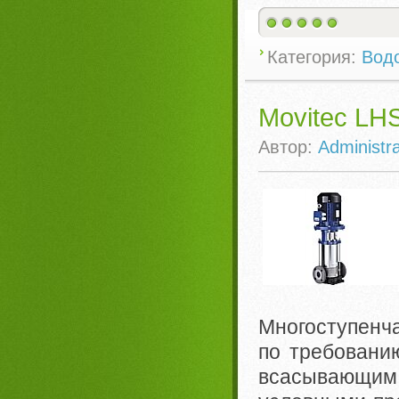
Категория:
Вод
Movitec LH
Автор:
Administra
Многоступенча
по требовани
всасывающи