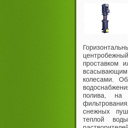
Горизонталь
центробежн
проставком 
всасывающим
колесами. Об
водоснабжения
полива, на 
фильтрования
снежных пуш
теплой воды
растворителей