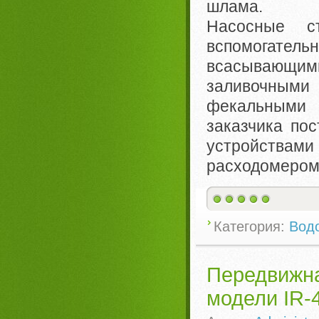
шлама.
Насосные ст
вспомогатель
всасывающи
заливочными
фекальными 
заказчика по
устройствами
расходомером
Категория:
Вод
Передвиж
модели IR-