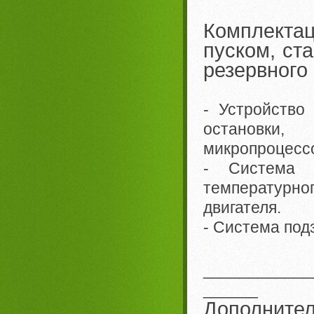
Комплекта
пуском, ст
резервного
- Устройство
остановки,
микропроцес
- Система э
температурно
двигателя.
- Система под
____________
______
Дополнител