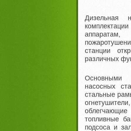
Дизельная 
комплектации
аппаратам
пожаротушен
станции отк
различных фу
Основными 
насосных ста
стальные рам
огнетушител
облегчающи
топливные ба
подсоса и за