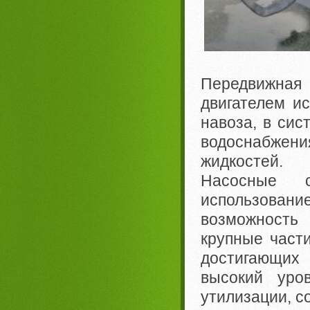
Передвижная
двигателем и
навоза, в сис
водоснабжени
жидкостей.
Насосные 
использовани
возможность 
крупные част
достигающих
высокий уро
утилизации, с