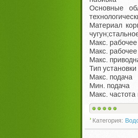
Основные о
технологическ
Материал ко
чугун;стально
Макс. рабоче
Макс. рабоче
Макс. привод
Тип установк
Макс. подача
Мин. подача
Макс. частот
Категория:
Вод