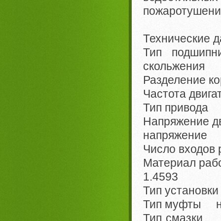
пожаротушения
Технические д
Тип подшип
скольжения
Разделение к
Частота двига
Тип привода 
Напряжение д
напряжение
Число входов
Материал рабо
1.4593
Тип установк
Тип муфты н
Тип смазки к