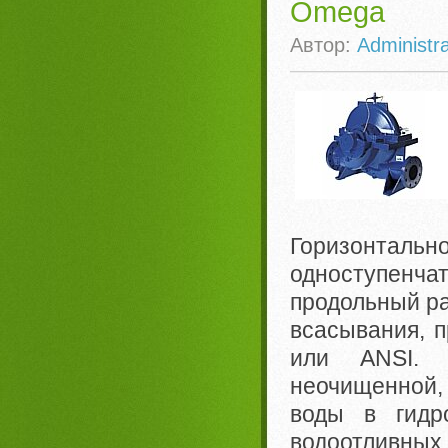
Omega
Автор:
Administra
Горизонтал
одноступенча
продольный ра
всасывания, 
или ANSI. 
неочищенной,
воды в гидр
водоотливных 