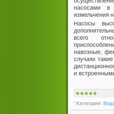
осуществлен
насосами в 
измельчения н
Насосы выс
дополнительн
всего отн
приспособле
навозные, фе
случаях такие
дистанционно
и встроенными
Категория:
Вод