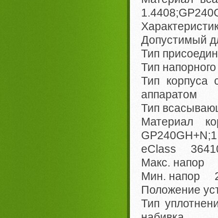
1.4408;GP240
Характеристи
Допустимый д
Тип присоед
Тип напорного
Тип корпуса
аппаратом
Тип всасываю
Материал 
GP240GH+N;1
eClass 36410
Макс. напор 
Мин. напор 2
Положение ус
Тип уплотнен
набивка