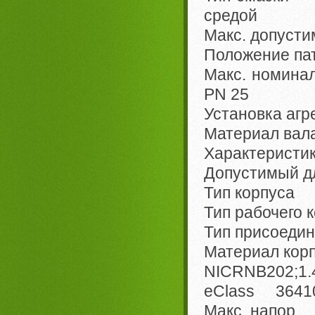
средой
Макс. допуст
Положение па
Макс. номина
PN 25
Установка агр
Материал вала
Характеристи
Допустимый д
Тип корпуса 
Тип рабочего
Тип присоед
Материал корп
NICRNB202;1.4
eClass 36410
Макс. напор 