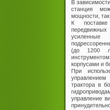
В зависимости
станция мо
мощности, так
К поставке
передвижных
усиленные
подрессоренн
(до 1200 л
инструменто
корпусами и б
При использ
управлением
трактора в б
гидропривода
управление ви
принудитель