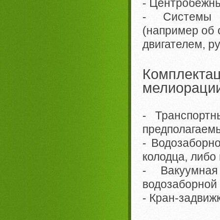
- Центробежны
- Системы а
(например об 
двигателем, ру
Комплект
мелиорации
- Транспортн
предполагаемы
- Водозаборн
колодца, либо
- Вакуумна
водозаборной 
- Кран-задвиж