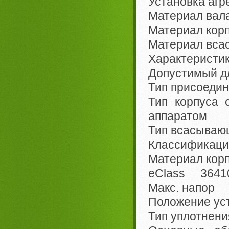
Установка агр
Материал вала
Материал корп
Материал вса
Характеристи
Допустимый д
Тип присоед
Тип корпуса
аппаратом
Тип всасываю
Классификац
Материал корп
eClass 3641
Макс. напор 
Положение ус
Тип уплотнен