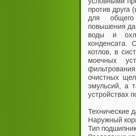
условными пр
против друга (
для общего
повышения дав
воды и охл
конденсата. 
котлов, в сис
моечных уст
фильтрования
очистных щел
эмульсий, а 
устройствах п
Технические д
Наружный ко
Тип подшипни