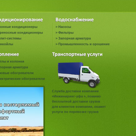
онные кондиционеры
>
Насосы
реносные кондиционеры
>
Фильтры
лит-системы
>
Запорная арматура
нкойлы
>
Промышленность и орошение
тлы и колонки
порная арматура
зовые обогреватели
ектрические обогреватели
Служба доставки компании
«Инжиниринг-уфа », помимо
бесплатной доставки грузов
для клиентов компании, окажет
услуги по перевозке грузов