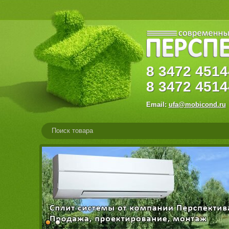
8
3472
45
8
3472
4514
Email:
ufa@mobicond.ru