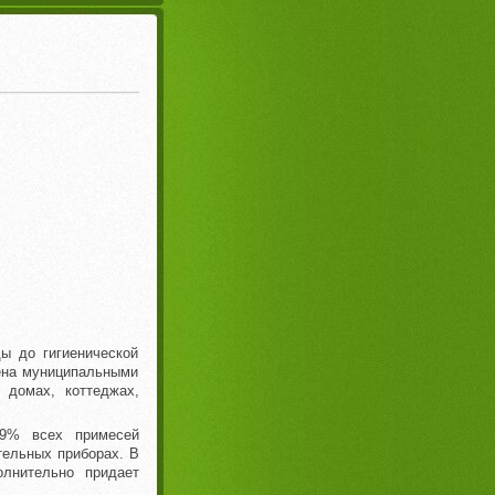
ы до гигиенической
ена муниципальными
 домах, коттеджах,
.9% всех примесей
тельных приборах. В
олнительно придает