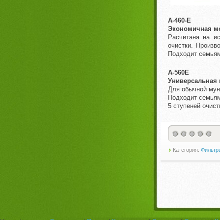
A-460-E
Экономичная м
Расчитана на и
очистки. Произв
Подходит семьям 
A-560E
Универсальная
Для обычной мун
Подходит семьям
5 ступеней очист
Категория:
Фильтр