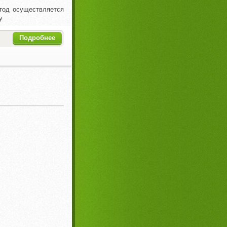
етод осуществляется
у.
Подробнее