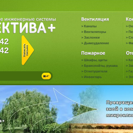
>
Каналы
>
Ок
>
Вентиляторы
>
Пе
>
Заслонки
>
Сп
1442
>
Дымоудаление
>
Фа
42
>
Шкафы, щиты
>
Ко
>
Бранспойты, рукава
>
За
>
Огнетушители
>
Га
>
Инвентарь
>
Эл