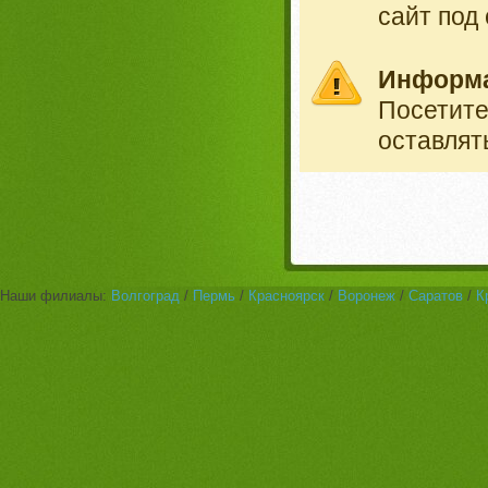
сайт под
Информ
Посетит
оставлят
Наши филиалы:
Волгоград
/
Пермь
/
Красноярск
/
Воронеж
/
Саратов
/
К