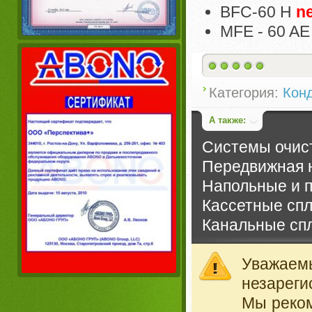
BFC-60 H
n
MFE - 60 AE
Категория:
Кон
А также:
Системы очист
Передвижная н
Напольные и 
Кассетные сп
Канальные сп
Уважае
незареги
Мы реко