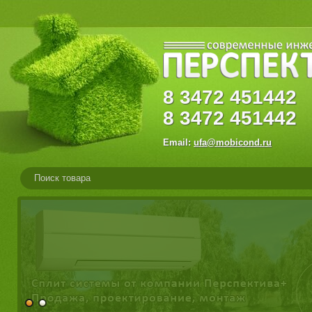
8
3472
45144
8
3472
451442
Email:
ufa@mobicond.ru