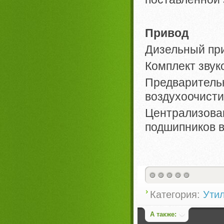
Привод
Дизельный пр
Комплект звук
Предварите
воздухоочисти
Централизо
подшипников 
Категория:
Ути
А также: