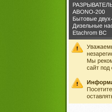
РАЗРЫВАТЕЛ
ABONO-200
Бытовые двух-
Дизельные на
Etachrom BC
Уважае
незареги
Мы реко
сайт под
Информ
Посетит
оставлят