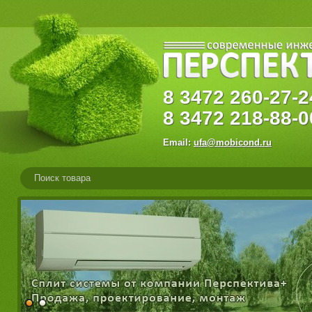
8
3472
260-27
8
3472
218-88-0
Email:
ufa@mobicond.ru