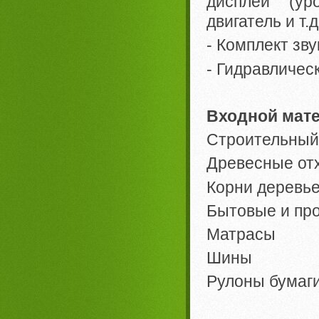
дисплей (ур
двигатель и т.д.
- Комплект зву
- Гидравличес
Входной мате
Строительный
Древесные от
Корни деревье
Бытовые и пр
Матрасы
Шины
Рулоны бумаг