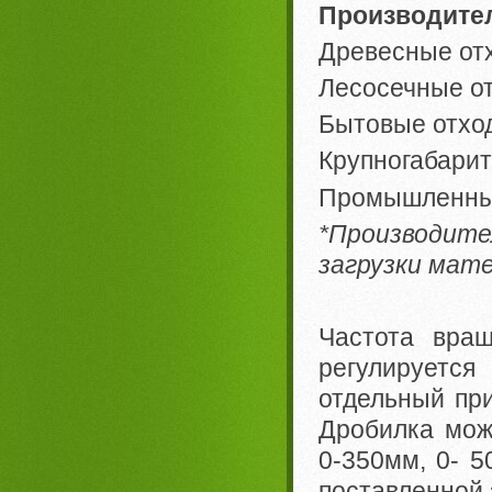
Производите
Древесные отх
Лесосечные от
Бытовые отход
Крупногабарит
Промышленные
*Производит
загрузки мат
Частота вращ
регулируется
отдельный при
Дробилка мож
0-350мм, 0- 5
поставленной 