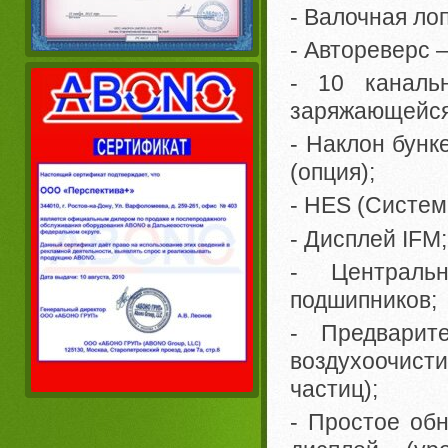
- Валочная лоп
- Автореверс –
- 10 каналь
заряжающейся
- Наклон бунк
(опция);
- HES (Систем
- Дисплей IFM;
- Централь
подшипников;
- Предвари
воздухоочис
частиц);
- Простое об